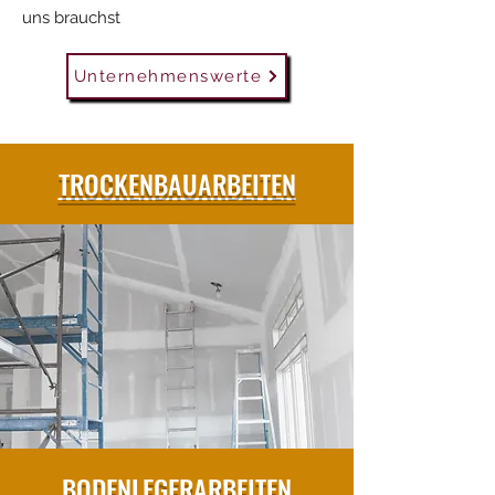
uns brauchst
Unternehmenswerte
TROCKENBAUARBEITEN
BODENLEGERARBEITEN